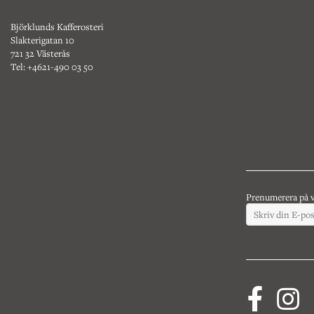
Björklunds Kafferosteri
Slakterigatan 10
721 32 Västerås
Tel: +4621-490 03 50
Prenumerera på v