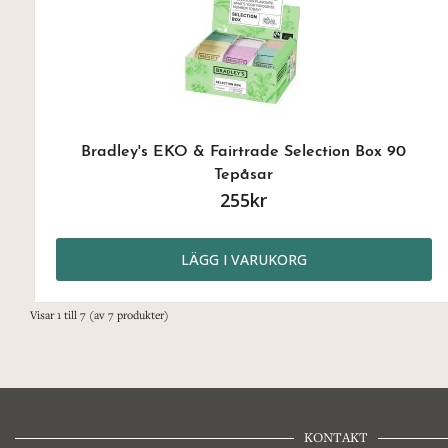
Bradley's EKO & Fairtrade Selection Box 90
Tepåsar
255kr
LÄGG I VARUKORG
Visar
1
till
7
(av
7
produkter)
KONTAKT