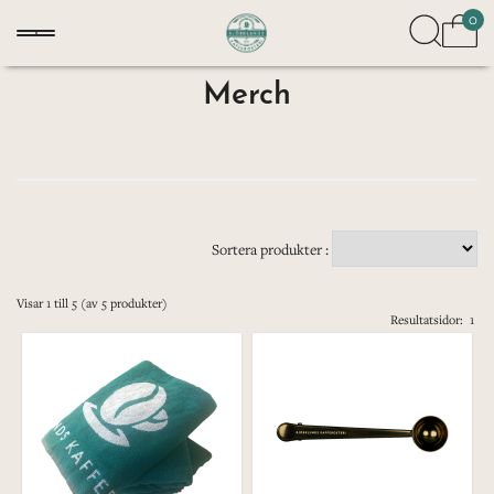
0
Merch
Sortera produkter :
Visar
1
till
5
(av
5
produkter)
Resultatsidor:
1