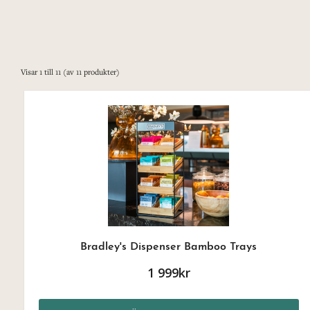
Visar
1
till
11
(av
11
produkter)
Bradley's Dispenser Bamboo Trays
1 999kr