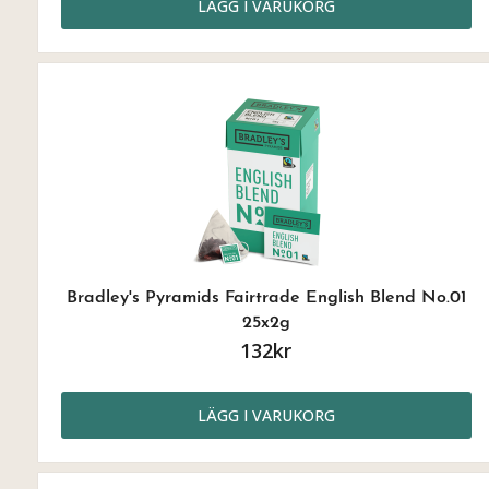
LÄGG I VARUKORG
Bradley's Pyramids Fairtrade English Blend No.01
25x2g
132kr
LÄGG I VARUKORG