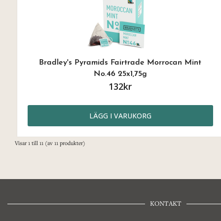
Bradley's Pyramids Fairtrade Morrocan Mint
No.46 25x1,75g
132kr
LÄGG I VARUKORG
Visar
1
till
11
(av
11
produkter)
KONTAKT