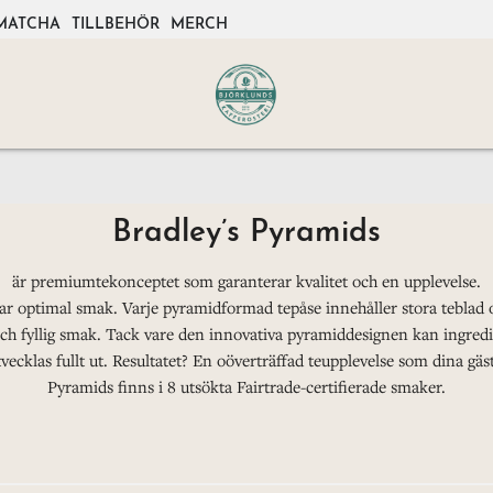
MATCHA
TILLBEHÖR
MERCH
Bradley’s Pyramids
är premiumtekonceptet som garanterar kvalitet och en upplevelse.
r optimal smak. Varje pyramidformad tepåse innehåller stora teblad och
och fyllig smak. Tack vare den innovativa pyramiddesignen kan ingredie
tvecklas fullt ut. Resultatet? En oöverträffad teupplevelse som dina gä
Pyramids finns i 8 utsökta Fairtrade-certifierade smaker.