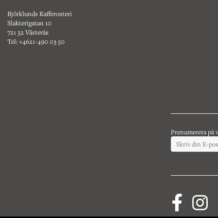
Björklunds Kafferosteri
Slakterigatan 10
721 32 Västerås
Tel: +4621-490 03 50
Prenumerera på v