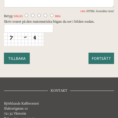
HTML översätts inte!
OBS:
Betyg:
DÅLIG
BRA
Skriv svaret på den matematiska frågan du ser i bilden nedan.
TILLBAKA
KONTAKT
Björklunds Kafferosteri
Slakterigatan 10
721 32 Västerås