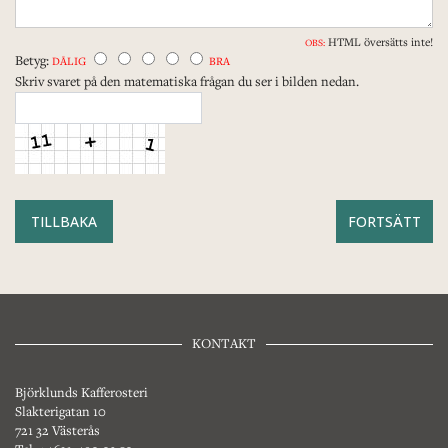
HTML översätts inte!
OBS:
Betyg:
DÅLIG
BRA
Skriv svaret på den matematiska frågan du ser i bilden nedan.
TILLBAKA
KONTAKT
Björklunds Kafferosteri
Slakterigatan 10
721 32 Västerås