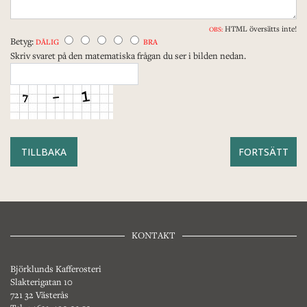
HTML översätts inte!
OBS:
Betyg:
DÅLIG
BRA
Skriv svaret på den matematiska frågan du ser i bilden nedan.
TILLBAKA
KONTAKT
Björklunds Kafferosteri
Slakterigatan 10
721 32 Västerås