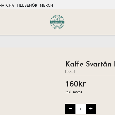
MATCHA
TILLBEHÖR
MERCH
Kaffe Svartån
[ 2002]
160kr
Inkl. moms