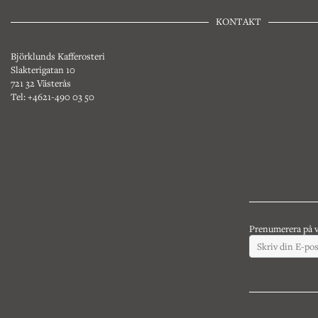
KONTAKT
Björklunds Kafferosteri
Slakterigatan 10
721 32 Västerås
Tel: +4621-490 03 50
Prenumerera på v