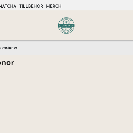
MATCHA
TILLBEHÖR
MERCH
censioner
önor