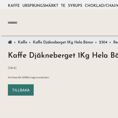
KAFFE
URSPRUNGSMÄRKT
TE
SYRUPS
CHOKLAD/CHAI/
Kaffe
Kaffe Djäkneberget 1Kg Hela Bönor
2304
Re
Kaffe Djäkneberget 1Kg Hela B
[2304]
Det finns för tillfället inga recensioner.
TILLBAKA