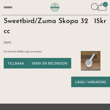
0
Sweetbird/Zuma Skopa 32
15kr
cc
[8368]
Det finns för tillfället inga recensioner.
TILLBAKA
SKRIV EN RECENSION
LÄGG I VARUKORG